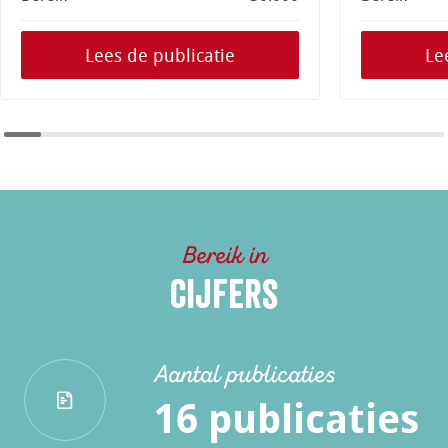
Lees de publicatie
Le
Bereik in
Cijfers
Aantal publicaties
16 publicaties